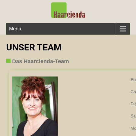
Menu
UNSER TEAM
Das Haarcienda-Team
Fl
Ch
Di
Sa
Mo