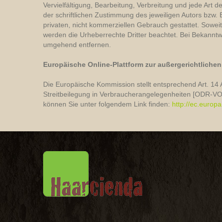
Vervielfältigung, Bearbeitung, Verbreitung und jede Art
der schriftlichen Zustimmung des jeweiligen Autors bzw. 
privaten, nicht kommerziellen Gebrauch gestattet. Soweit 
werden die Urheberrechte Dritter beachtet. Bei Bekannt
umgehend entfernen.
Europäische Online-Plattform zur außergerichtlichen 
Die Europäische Kommission stellt entsprechend Art. 14 
Streitbeilegung in Verbraucherangelegenheiten [ODR-VO] 
können Sie unter folgendem Link finden:
http://ec.europ