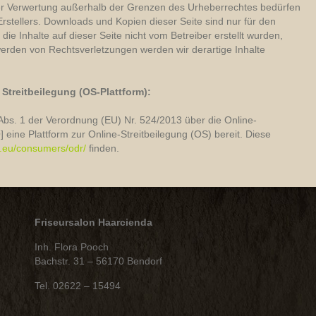
 der Verwertung außerhalb der Grenzen des Urheberrechtes bedürfen
Erstellers. Downloads und Kopien dieser Seite sind nur für den
die Inhalte auf dieser Seite nicht vom Betreiber erstellt wurden,
werden von Rechtsverletzungen werden wir derartige Inhalte
Streitbeilegung (OS-Plattform):
Abs. 1 der Verordnung (EU) Nr. 524/2013 über die Online-
eine Plattform zur Online-Streitbeilegung (OS) bereit. Diese
a.eu/consumers/odr/
finden.
Friseursalon Haarcienda
Inh. Flora Pooch
Bachstr. 31 – 56170 Bendorf
Tel. 02622 – 15494